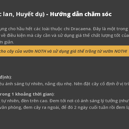
 lan, Huyết dụ)
- Hướng dẫn chăm sóc
ng cho hầu hết các loài thuộc chi Dracaena. Đây là một trong
u về điều kiện mà cây cần và sử dụng giá thể chất lượng tốt c
n giản.
cho cây của vườn NOTH và sử dụng giá thể trồng từ vườn NOTH!
định)
:
u ánh sáng tự nhiên, nắng dịu nhẹ. Nên đặt cây cố định ở vị trí
trong 1 khoảng thời gian)
:
tự nhiên, đèn trên cao. Đem tới nơi có ánh sáng lý tưởng (như 
văn phòng, đem cây ra ngoài, để đó 2 ngày cuối tuần rồi đem l