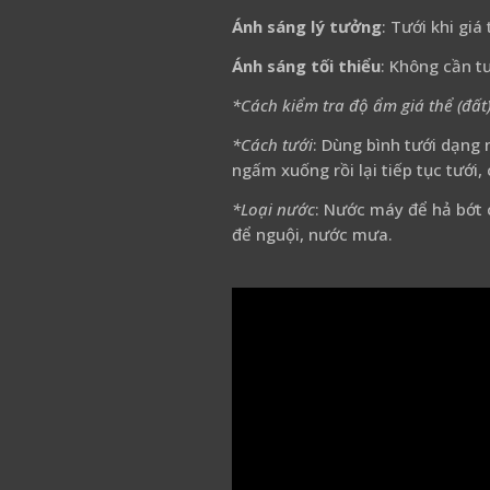
Ánh sáng lý tưởng
: Tưới khi giá
Ánh sáng tối thiểu
: Không cần tư
*Cách kiểm tra độ ẩm giá thể (đất
*Cách tưới
: Dùng bình tưới dạng 
ngấm xuống rồi lại tiếp tục tưới,
*Loại nước
: Nước máy để hả bớt 
để nguội, nước mưa.