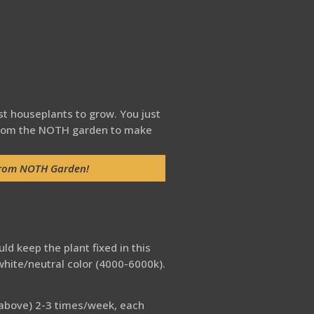
st houseplants to grow. You just
 from the NOTH garden to make
from NOTH Garden!​
ld keep the plant fixed in this
white/neutral color (4000-6000k).
as above) 2-3 times/week, each