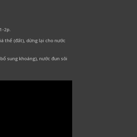
 1-2p.
á thể (đất), dừng lại cho nước
 bổ sung khoáng), nước đun sôi