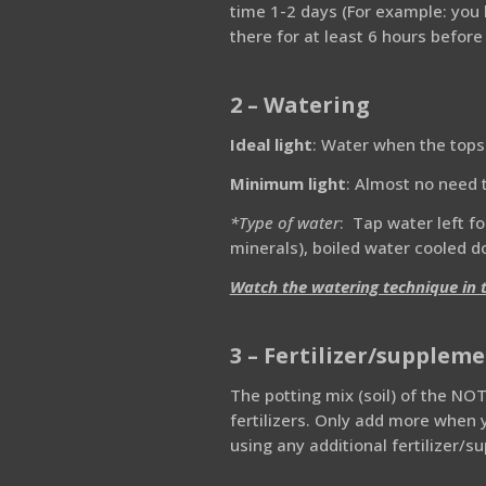
time 1-2 days (For example: you 
there for at least 6 hours before b
2 – Watering
Ideal light
: Water when the topso
Minimum light
: Almost no need t
*Type of water
: Tap water left fo
minerals), boiled water cooled d
Watch the watering technique in 
3 – Fertilizer/supplem
The potting mix (soil) of the N
fertilizers. Only add more when 
using any additional fertilizer/s