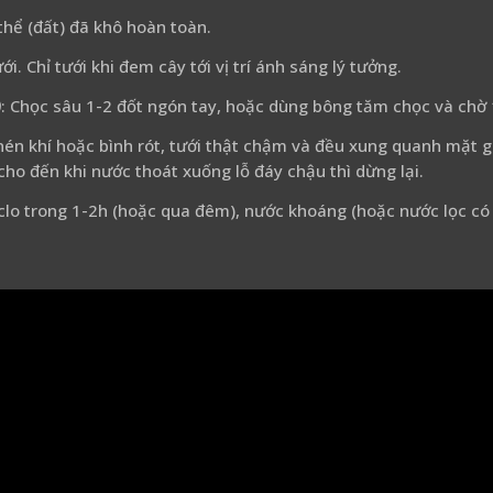
 thể (đất) đã khô hoàn toàn.
ới. Chỉ tưới khi đem cây tới vị trí ánh sáng lý tưởng.
)
: Chọc sâu 1-2 đốt ngón tay, hoặc dùng bông tăm chọc và chờ
nén khí hoặc bình rót, tưới thật chậm và đều xung quanh mặt gi
 cho đến khi nước thoát xuống lỗ đáy chậu thì dừng lại.
clo trong 1-2h (hoặc qua đêm), nước khoáng (hoặc nước lọc có