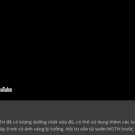
TH đã có lượng dưỡng chất vừa đủ, có thể sử dụng thêm các l
cây ở nơi có ánh sáng lý tưởng. Hỏi tư vấn từ vườn NOTH trước 