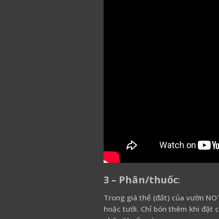
3 – Phân/thuốc
:
Trong giá thể (đất) của vườn NO
hoặc tưới. Chỉ bón thêm khi đặt 