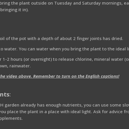
bring the plant outside on Tuesday and Saturday mornings, eac
ringing it in).
il of the pot with a depth of about 2 finger joints has dried.
o water. You can water when you bring the plant to the ideal li
r 1-2 hours (or overnight) to release chlorine, mineral water (o
own, rainwater.
the video above. Remember to turn on the English captions!
ents
:
OTH garden already has enough nutrients, you can use some slo
you place the plant in a place with ideal light. Ask for advice
upplements.