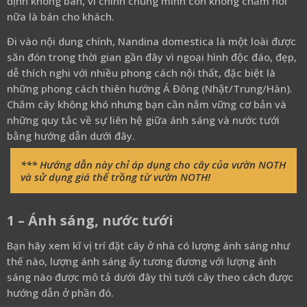
định không bán, vì chính chúng mình còn không chăm nổi
nữa là bán cho khách.
Đi vào nội dung chính, Nandina domestica là một loài được
săn đón trong thời gian gần đây vì n
goại hình độc đáo, đẹp,
dễ thích nghi với nhiều phong cách nội thất, đặc biệt là
những phong cách thiên hướng Á Đông (Nhật/Trung/Hàn).
Chăm cây không khó nhưng bạn cần nắm vững cơ bản và
những quy tắc về sự liên hệ giữa ánh sáng và nước tưới
bằng hướng dẫn dưới đây.
*** Hướng dẫn này chỉ áp dụng cho cây của vườn NOTH
và sử dụng giá thể trồng từ vườn NOTH!
1 – Ánh sáng, nước tưới
Bạn hãy xem kĩ vị trí đặt cây ở nhà có lượng ánh sáng như
thế nào, lượng ánh sáng ấy tương đương với lượng ánh
sáng nào được mô tả dưới đây thì tưới cây theo cách được
hướng dẫn ở phần đó.