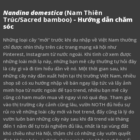
Nandina domestica
(Nam Thiên
Trúc/Sacred bamboo)
- Hướng dẫn chăm
sóc
Những loại cây “mới” trước khi du nhập về Việt Nam thường
chỉ được nhìn thấy trên các trang mạng xã hội như
Pinterest, Instagram từ nước ngoài. Khi tình cờ xem được
những loài mới lạ này, những bạn mê cây thường tự hỏi đây
là cây gì và đi tìm hiểu dần về nó. Một thời gian sau, khi
những cây này dần xuất hiện tại thị trường Việt Nam, nhiều
shop sẽ có xu hướng nhập về bán ngay lập tức và lấy ảnh
minh họa từ nước ngoài để tạo trend, nhiều bạn mê cây
cũng có ham muốn mua về ngay vì nó quá đẹp. Tham gia
vào thị trường cây cảnh cũng lâu, vườn NOTH đủ hiểu sự
rủi ro về những loài cây mới và hot trend, đấy cũng là lý do
vườn luôn bán những cây này sau khi đã trend vài tháng
đến 1 năm để tự trải nghiệm đủ lâu, nhất là tại vùng đất
khó chiều như Hà Nội, thậm chí có những cây vườn quyết