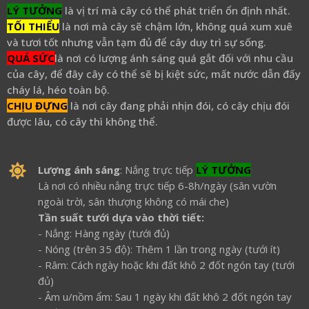
LÝ TƯỞNG
là vị trí mà cây có thể phát triển ổn định nhất.
TỐI THIỂU
là nơi mà cây sẽ chậm lớn, không quá xum xuê
và tươi tốt nhưng vẫn tạm đủ để cây duy trì sự sống.
QUÁ SỨC
là nơi có lượng ánh sáng quá gắt đối với nhu cầu
của cây, để đây cây có thể sẽ bị kiệt sức, mất nước dẫn đấy
cháy lá, héo toàn bộ.
CHỊU ĐỰNG
là nơi cây đang phải nhịn đói, có cây chịu đói
được lâu, có cây thì không thể.
Lượng ánh sáng
: Nắng trực tiếp
LÝ TƯỞNG
Là nơi có nhiều nắng trực tiếp 6-8h/ngày (sân vườn
ngoài trời, sân thượng không có mái che)
Tần suất tưới dựa vào thời tiết:
- Nắng: Hàng ngày (tưới đủ)
- Nóng (trên 35 độ): Thêm 1 lần trong ngày (tưới ít)
- Râm: Cách ngày hoặc khi đất khô 2 đốt ngón tay (tưới
đủ)
- Âm u/nồm ẩm: Sau 1 ngày khi đất khô 2 đốt ngón tay