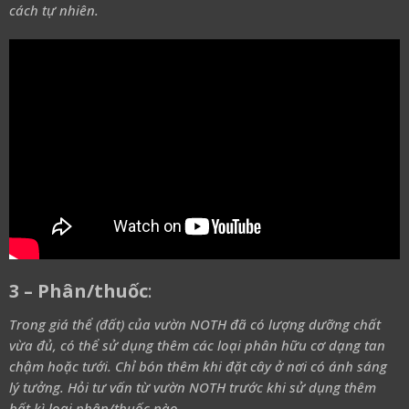
cách tự nhiên.
3 – Phân/thuốc
:
Trong giá thể (đất) của vườn NOTH đã có lượng dưỡng chất
vừa đủ, có thể sử dụng thêm các loại phân hữu cơ dạng tan
chậm hoặc tưới. Chỉ bón thêm khi đặt cây ở nơi có ánh sáng
lý tưởng. Hỏi tư vấn từ vườn NOTH trước khi sử dụng thêm
bất kì loại phân/thuốc nào.