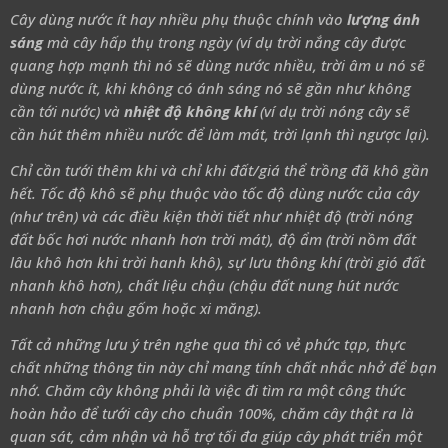
Cây dùng nước ít hay nhiều phụ thuộc chính vào
lượng ánh
sáng
mà cây hấp thụ trong ngày (ví dụ trời nắng cây được
quang hợp mạnh thì nó sẽ dùng nước nhiều, trời âm u nó sẽ
dùng nước ít, khi không có ánh sáng nó sẽ gần như không
cần tới nước) và
nhiệt độ không khí
(ví dụ trời nóng cây sẽ
cần hút thêm nhiều nước để làm mát, trời lạnh thì ngược lại).
Chỉ cần tưới thêm khi và chỉ khi đất/giá thể trồng đã khô gần
hết. Tốc độ khô sẽ phụ thuộc vào tốc độ dùng nước của cây
(như trên) và các điều kiện thời tiết như nhiệt độ (trời nóng
đất bốc hơi nước nhanh hơn trời mát), độ ẩm (trời nồm đất
lâu khô hơn khi trời hanh khô), sự lưu thông khí (trời gió đất
nhanh khô hơn), chất liệu chậu (chậu đất nung hút nước
nhanh hơn chậu gốm hoặc xi măng).
Tất cả những lưu ý trên nghe qua thì có vẻ phức tạp, thực
chất những thông tin này chỉ mang tính chất nhắc nhở để bạn
nhớ. Chăm cây không phải là việc đi tìm ra một công thức
hoàn hảo để tưới cây cho chuẩn 100%, chăm cây thật ra là
quan sát, cảm nhận và hỗ trợ tối đa giúp cây phát triển một