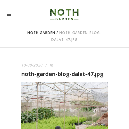
NOTH GARDEN
/
NOTH-GARDEN-BLOG-
DALAT-47.JPG
10/08/2020
In
noth-garden-blog-dalat-47.jpg