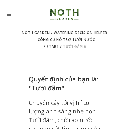
NOTH GARDEN
/
WATERING DECISION HELPER
– CÔNG CỤ HỖ TRỢ TƯỚI NƯỚC
/
START
/
TƯỚI ĐẪM 6
Quyết định của bạn là:
"Tưới đẫm"
Chuyển cây tới vị trí có
lượng ánh sáng nhẹ hơn.
Tưới đẫm, chờ ráo nước
và quan sát tình trạng của