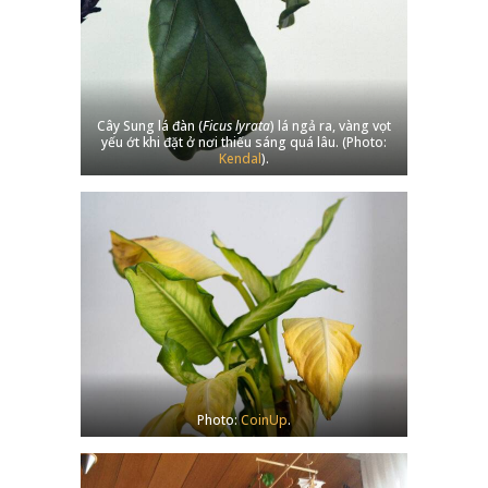
Cây Sung lá đàn (
Ficus lyrata
) lá ngả ra, vàng vọt
yếu ớt khi đặt ở nơi thiếu sáng quá lâu. (Photo:
Kendal
).
Photo:
CoinUp
.