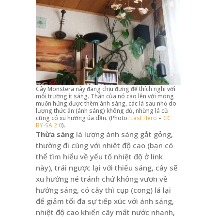
Cây Monstera này đang chịu đựng để thích nghi với
môi trường ít sáng. Thân của nó cao lên với mong
muốn hứng được thêm ánh sáng, các lá sau nhỏ do
lượng thức ăn (ánh sáng) không đủ, những lá cũ
cũng có xu hướng úa dần. (Photo:
Last Hero
–
CC
BY-SA 2.0
).
Thừa sáng
là lượng ánh sáng gắt gỏng,
thường đi cùng với nhiệt độ cao (bạn có
thể tìm hiểu về yếu tố nhiệt độ ở link
này), trái ngược lại với thiếu sáng, cây sẽ
xu hướng né tránh chứ không vươn về
hướng sáng, có cây thì cụp (cong) lá lại
để giảm tối đa sự tiếp xúc với ánh sáng,
nhiệt độ cao khiến cây mất nước nhanh,