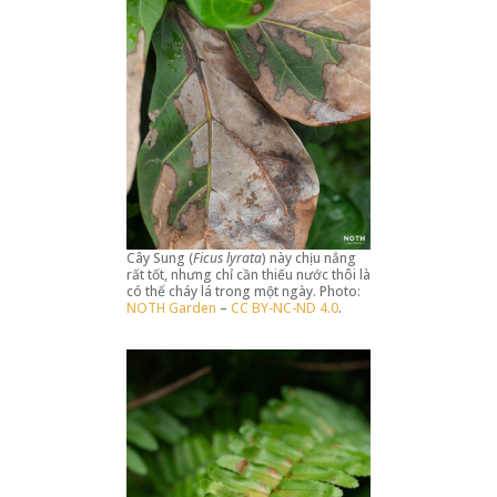
Cây Sung (
Ficus lyrata
) này chịu nắng
rất tốt, nhưng chỉ cần thiếu nước thôi là
có thể cháy lá trong một ngày. Photo:
NOTH Garden
–
CC BY-NC-ND 4.0
.