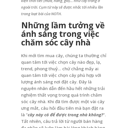
kiện thời tiết (mưa, nắng, gió)… như cây trồng ở
ngoài trời. Cụm từ này sẽ được nhắc tới nhiều lần
trong loạt bài của NOTH.
Những lầm tưởng về
ánh sáng trong việc
chăm sóc cây nhà
Khi mới tìm mua cây, chúng ta thường chỉ
quan tâm tới việc chọn cây nào đẹp, lạ,
trend, phong thuỷ… chứ chẳng mấy ai
quan tâm tới việc chọn cây phù hợp với
lượng ánh sáng nơi đặt cây. Đây là
nguyên nhân dẫn đến hầu hết những trải
nghiệm thất vọng trong quá trình chăm
sóc cây nhà. Khi đã tìm được một vài cây
ưng mắt, câu hỏi đầu tiên mà bạn đặt ra
là “
cây này có để được trong nhà không?
“.
Tất nhiên, câu trả lời từ người bán hàng
đa phần sẽ luôn làm hài lòng khách hàng