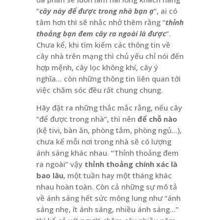
“
cây này để được trong nhà bạn ạ
“, ai có
tâm hơn thì sẽ nhắc nhở thêm rằng “
thỉnh
thoảng bạn đem cây ra ngoài là được
“.
Chưa kể, khi tìm kiếm các thông tin về
cây nhà trên mạng thì chủ yếu chỉ nói đến
hợp mệnh, cây lọc không khí, cây ý
nghĩa… còn những thông tin liên quan tới
việc chăm sóc đều rất chung chung.
Hãy đặt ra những thắc mắc rằng, nếu cây
“để được trong nhà”, thì nên
để chỗ nào
(kệ tivi, bàn ăn, phòng tắm, phòng ngủ…),
chưa kể mỗi nơi trong nhà sẽ có lượng
ánh sáng khác nhau. “Thỉnh thoảng đem
ra ngoài” vậy
thỉnh thoảng chính xác là
bao lâu
, một tuần hay một tháng khác
nhau hoàn toàn. Còn cả những sự mô tả
về ánh sáng hết sức mông lung như “ánh
sáng nhẹ, ít ánh sáng, nhiều ánh sáng…”