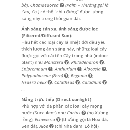
bà)
,
Chamaedorea
(Palm – Thường gọi là
Cau, Cọ )
có thể “chịu đựng” được lượng
sáng này trong thời gian dài.
Ánh sáng tán xạ, ánh sáng được lọc
(Filtered/Diffused Sun)
:
Hầu hết các loại cây lá nhiệt đới đều yêu
thích lượng ánh sáng này, những loại cây
được gọi với cái tên Cây trong nhà (indoor
plant) như
Monstera
,
Philodendron
,
Epipremnum
,
Anthurium
,
Alocasia
,
Polypodiaceae (Fern)
,
Begonia
,
Hedera helix
,
Calatheas
,
Caladium
…
Nắng trực tiếp (Direct sunlight)
:
Phù hợp với đa phần các loại cây mọng
nước (Succulent) như
Cactus
(họ Xương
rồng),
Echevieria
(thường gọi là Hoa đá,
Sen đá),
Aloe
(chi Nha đam, Lô hội)
,