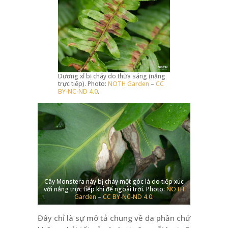
Dương xỉ bị cháy do thừa sáng (nắng
trực tiếp). Photo:
NOTH Garden
–
CC
BY-NC-ND 4.0
.
Cây Monstera này bị cháy một góc lá do tiếp xúc
với nắng trực tiếp khi để ngoài trời. Photo:
NOTH
Garden
–
CC BY-NC-ND 4.0
.
Đây chỉ là sự mô tả chung về đa phần chứ