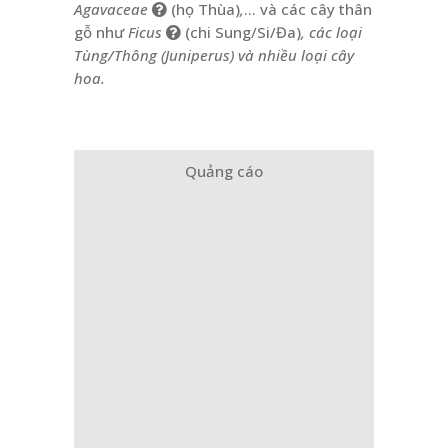
Agavaceae
(họ Thùa)
,
… và các cây thân
gỗ như
Ficus
(chi Sung/Si/Đa)
, các loại
Tùng/Thông (Juniperus) và nhiều loại cây
hoa.
Quảng cáo