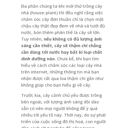
Đa phần chúng ta khi mới thử trồng cây
nhà (house-plant) thì đều nghĩ rằng việc
chăm sóc cây đơn thuần chỉ là chọn một
chậu cây thật đẹp đem về nhà và tưới đủ
nước, bón thêm phân thế là cây sẽ lớn.
Tuy nhiên,
nếu không có đủ lượng ánh
sáng cần thiết, cây sẽ thậm chí chẳng
cần dùng tới nước hay bất kì loại chất
dinh dưỡng nào
. Chưa kể, khi bạn tìm
hiểu về cách chăm sóc các loại cây nhà
trên internet, những thông tin mà bạn
nhận được rất qua loa thậm chí gần như
không giúp cho bạn hiểu gì về cây.
Trước kia, cây cảnh chủ yếu được trồng
bên ngoài, với lượng ánh sáng dồi dào
sẵn có nên mọi người không để ý quá
nhiều tới yếu tố này. Thời nay, do sự phát
triển của cuộc sống đô thị hoá, con người
dần cách rời tự nhiên để sống trong