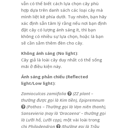
vẫn có thể biết cách lựa chọn cây phù
hợp dựa trên danh sách các loại cây mà
mình liệt kê phía dưới. Tuy nhiên, bạn hãy
xác định sẵn tâm lý rằng nếu nơi bạn định
đặt cây có lượng ánh sáng ít, thì bạn
không có nhiều sự lựa chọn, hoặc là bạn
sẽ cần sắm thêm đèn cho cây.
Không ánh sáng (No light)
:
Cây giả là loài cây duy nhất có thể sống
mãi ở điều kiện này.
Ánh sáng phản chiếu (Reflected
light/Low light)
:
Zamioculcas zamiifolia
(ZZ plant –
thường được gọi là Kim tiền),
Epipremnum
(Pothos – Thường gọi là Vạn niên thanh),
Sansevieria (
nay là ‘Dracaena’ – thường gọi
là Lưỡi hổ, Lưỡi cọp)
,
một vài loài trong
chi
Philodendron
(thường gọi là Trầu