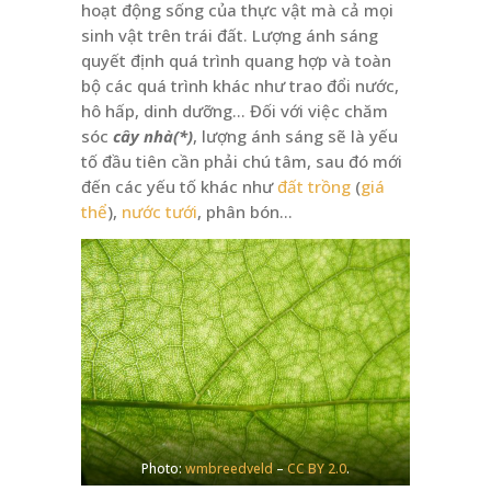
hoạt động sống của thực vật mà cả mọi
sinh vật trên trái đất. Lượng ánh sáng
quyết định quá trình quang hợp và toàn
bộ các quá trình khác như trao đổi nước,
hô hấp, dinh dưỡng… Đối với việc chăm
sóc
cây nhà(*)
, lượng ánh sáng sẽ là yếu
tố đầu tiên cần phải chú tâm, sau đó mới
đến các yếu tố khác như
đất trồng
(
giá
thể
),
nước tưới
, phân bón…
Photo:
wmbreedveld
–
CC BY 2.0
.