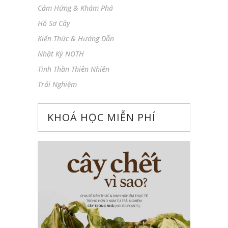
Cảm Hứng & Khám Phá
Hồ Sơ Cây
Kiến Thức & Hướng Dẫn
Nhật Ký NOTH
Tinh Thần Thiên Nhiên
Trải Nghiệm
KHOÁ HỌC MIỄN PHÍ