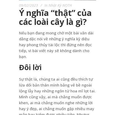
09/02/2023
In
Nhật Ký NOTH
Ý nghĩa “thật” của
các loài cây là gì?
Nếu bạn đang mong chờ một bài văn dài
dằng dặc nói về những ý nghĩa kỳ diệu
hay phong thủy tài lộc thì đừng nên đọc
tiếp, vì bài viết này sẽ không dành cho
bạn.
Đôi lời
Sự thật là, chúng ta ai cũng đều thích tự
lừa dối bản thân mình bằng vẻ bề ngoài
lộng lẫy hay những ngôn từ hoa mĩ lọt tai.
Mình cũng vậy, ai mà chẳng muốn được
khen, ai mà chẳng muốn nghe những lời
hay ý đẹp, ai chẳng muốn gặp nhiều may
mắn hay kiếm được nhiều tiền. Nhưng