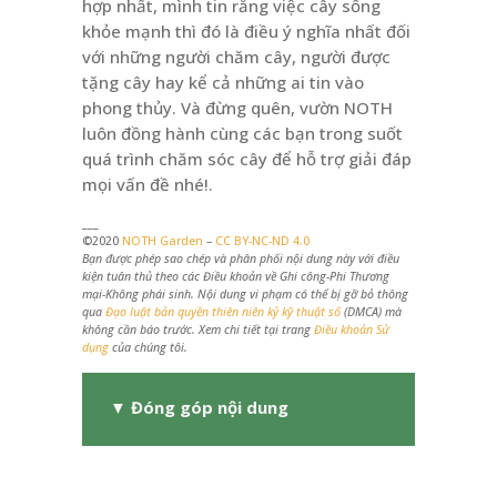
hợp nhất, mình tin rằng việc cây sống
khỏe mạnh thì đó là điều ý nghĩa nhất đối
với những người chăm cây, người được
tặng cây hay kể cả những ai tin vào
phong thủy. Và đừng quên, vườn NOTH
luôn đồng hành cùng các bạn trong suốt
quá trình chăm sóc cây để hỗ trợ giải đáp
mọi vấn đề nhé!.
___
©2020
NOTH Garden
–
CC BY-NC-ND 4.0
Bạn được phép sao chép và phân phối nội dung này với điều
kiện tuân thủ theo các Điều khoản về Ghi công-Phi Thương
mại-Không phái sinh. Nội dung vi phạm có thể bị gỡ bỏ thông
qua
Đạo luật bản quyền thiên niên kỷ kỹ thuật số
(DMCA) mà
không cần báo trước. Xem chi tiết tại trang
Điều khoản Sử
dụng
của chúng tôi.
▼
Đóng góp nội dung