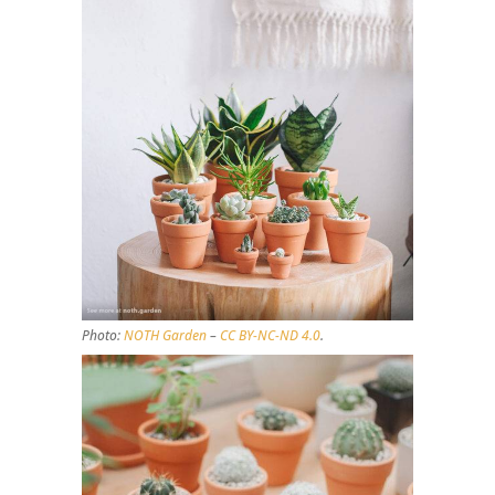
Photo:
NOTH Garden
–
CC BY-NC-ND 4.0
.