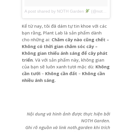
A post shared by NOTH Garden
(@noth.garden)
on
M
Kể từ nay, tôi đã dám tự tin khoe với các
bạn rằng, Plant Lab là sản phẩm dành
cho những ai:
Chăm cây nào cũng chết –
Không có thời gian chăm sóc cây –
Không gian thiếu ánh sáng để cây phát
triển
. Và với sản phẩm này, không gian
của bạn sẽ luôn xanh tươi mặc dù:
Không
cần tưới
–
Không cần đất
–
Không cần
nhiều ánh sáng.
Nội dung và hình ảnh được thực hiện bởi
NOTH Garden.
Ghi rõ nguồn và link noth.garden khi trích