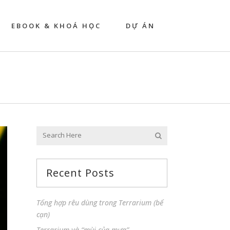
EBOOK & KHOÁ HỌC
DỰ ÁN
Recent Posts
Tổng hợp rêu dùng trong Terrarium (bể
cạn)
Terrarium và “mùi của mưa”