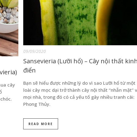
09/09/2020
Sansevieria (Lưỡi hổ) – Cây nội thất kin
điển
ieria)
Bạn sẽ hiểu được những lý do vì sao Lưỡi hổ từ một
mua cây
loài cây mọc dại trở thành cây nội thất “nhẵn mặt” v
ổ
mọi nhà, trong đó có cả yếu tố gây nhiều tranh cãi:
 chóc.
Phong Thủy.
READ MORE