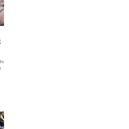
g
do
i