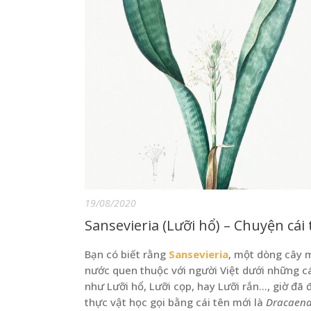
19/08/2020
Sansevieria (Lưỡi hổ) – Chuyện cái
B
ạ
n có bi
ế
t r
ằ
ng
Sansevieria
, m
ộ
t dòng cây 
nư
ớ
c quen thu
ộ
c v
ớ
i ngư
ờ
i Vi
ệ
t dư
ớ
i nh
ữ
ng c
như Lư
ỡ
i h
ổ
, Lư
ỡ
i c
ọ
p, hay Lư
ỡ
i r
ắ
n…, gi
ờ
đã 
th
ự
c v
ậ
t h
ọ
c g
ọ
i b
ằ
ng cái tên m
ớ
i là
Dracaen