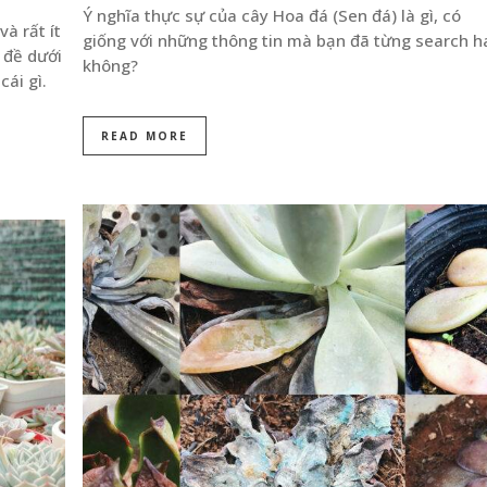
Ý nghĩa thực sự của cây Hoa đá (Sen đá) là gì, có
và rất ít
giống với những thông tin mà bạn đã từng search h
 đề dưới
không?
ái gì.
READ MORE