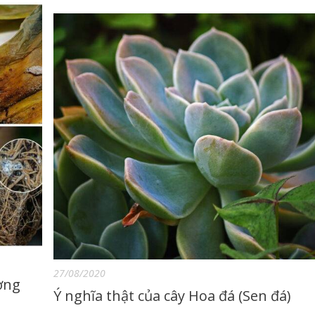
27/08/2020
ường
Ý nghĩa thật của cây Hoa đá (Sen đá)