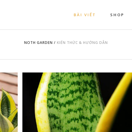
BÀI VIẾT
SHOP
NOTH GARDEN
/
KIẾN THỨC & HƯỚNG DẪN