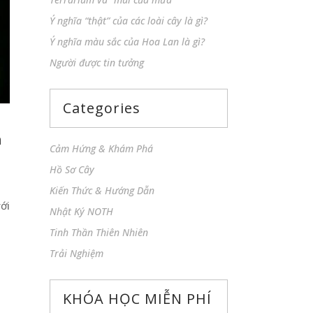
Ý nghĩa “thật” của các loài cây là gì?
Ý nghĩa màu sắc của Hoa Lan là gì?
Người được tin tưởng
Categories
h
Cảm Hứng & Khám Phá
Hồ Sơ Cây
Kiến Thức & Hướng Dẫn
ới
Nhật Ký NOTH
Tinh Thần Thiên Nhiên
Trải Nghiệm
KHÓA HỌC MIỄN PHÍ